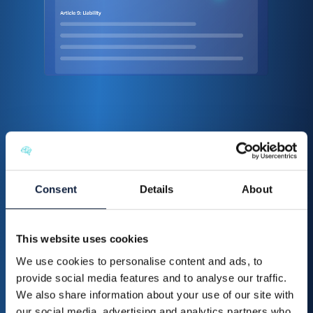
FEATURE
Analyse & bidmanagement
Consent
Details
About
Neem snellere, beter onderbouwde bid/no-bid-
beslissingen. Met de AI-analyse zie je in één oogopslag
waar kansen en risico’s liggen.
This website uses cookies
We use cookies to personalise content and ads, to
provide social media features and to analyse our traffic.
We also share information about your use of our site with
our social media, advertising and analytics partners who