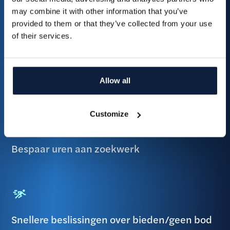
may combine it with other information that you’ve
Slim zoeken, onderbouwd beslissen
provided to them or that they’ve collected from your use
of their services.
Mis nooit meer een tender
Allow all
Customize
Bespaar uren aan zoekwerk
Snellere beslissingen over bieden/geen bod