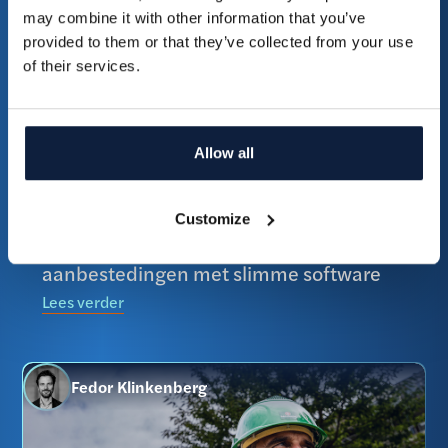
may combine it with other information that you’ve
provided to them or that they’ve collected from your use
Fedor Klinkenberg
of their services.
Allow all
Customize
Tijd besparen en kwaliteit verhogen bij
aanbestedingen met slimme software
Lees verder
Fedor Klinkenberg