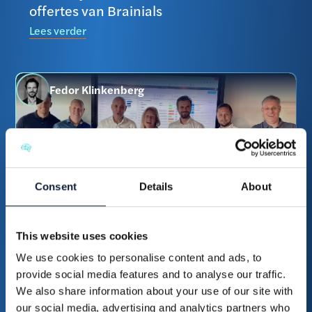
offertes van Brainials
Lees verder
Fedor Klinkenberg
Consent
Details
About
Samen sterker: Croonwolter&dros
This website uses cookies
verlengt contract met Brainial met drie
We use cookies to personalise content and ads, to
jaar
provide social media features and to analyse our traffic.
Lees verder
We also share information about your use of our site with
our social media, advertising and analytics partners who